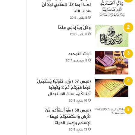
لِهَـذَا وَمَا كُنَّا لِنَهْتَدِيَ لَوْلا أَنْ
هَدَانَا اللّهُ
8 يناير، 2018
وَقُلْ رَبِّ زِدْنِي عِلْمًاً
6 يناير، 2018
آيات التوحيد
5 ديسمبر، 2017
(قبس 57 ) وَإِن تَتَوَلَّوْا يَسْتَبْدِلْ
قَوْماً غَيْرَكُمْ ثُمَّ لَا يَكُونُوا
أَمْثَالَكُمْ- سنة الاستبدال
10 يناير، 2018
(قبس 58 ) هُوَ أَنشَأَكُم مِّنَ
الأرض وَاسْتَعْمَرَكُمْ فِيهَا –
الإسلام وإعمار الحياة
13 يناير، 2018