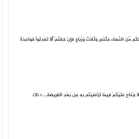
 مِّنَ النِّسَاء مَثْنَى وَثُلاَثَ وَرُبَاعَ فَإِنْ خِفْتُمْ أَلاَّ تَعْدِلُواْ فَوَاحِدَةً
َ جُنَاحَ عَلَيْكُمْ فِيمَا تَرَاضَيْتُم بِهِ مِن بَعْدِ الْفَرِيضَةِ….﴾ (3).