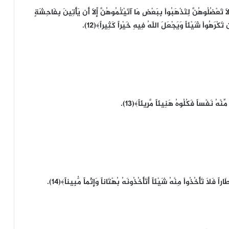
وَلاَ تَعْضُلُوهُنَّ لِتَذْهَبُواْ بِبَعْضِ مَا آتَيْتُمُوهُنَّ إِلاَّ أَن يَأْتِينَ بِفَاحِشَةٍ
كْرَهُواْ شَيْئاً وَيَجْعَلَ اللّهُ فِيهِ خَيْراً كَثِيراً﴾(12).
هُ نَفْساً فَكُلُوهُ هَنِيئاً مَّرِيئاً﴾(13).
اً فَلاَ تَأْخُذُواْ مِنْهُ شَيْئاً أَتَأْخُذُونَهُ بُهْتَاناً وَإِثْماً مُّبِيناً﴾(14).