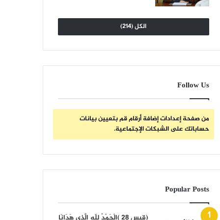
الكل (214)
Follow Us
من صفحة إعدادات إضافة أرقام قم بتعيين بيانات
حساباتك على الشبكات الإجتماعية.
Popular Posts
(قبس 28 )الْحَمْدُ لِلّهِ الَّذِي هَدَانَا