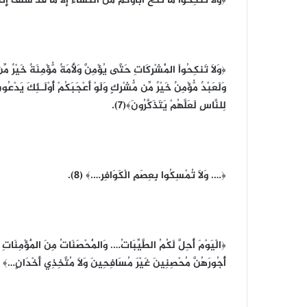
﴿وَلاَ تَنكِحُواْ مَا نَكَحَ آبَاؤُكُم مِّنَ النِّسَاء إِلاَّ مَا قَدْ سَلَفَ إِن
﴿وَلاَ تَنكِحُواْ الْمُشْرِكَاتِ حَتَّى يُؤْمِنَّ وَلأَمَةٌ مُّؤْمِنَةٌ خَيْرٌ مِّ
وَلَعَبْدٌ مُّؤْمِنٌ خَيْرٌ مِّن مُّشْرِكٍ وَلَوْ أَعْجَبَكُمْ أُوْلَـئِكَ يَدْعُونَ إ
لِلنَّاسِ لَعَلَّهُمْ يَتَذَكَّرُونَ﴾(7).
﴿…. وَلاَ تُمْسِكُوا بِعِصَمِ الْكَوَافِرِ….﴾ (8).
﴿الْيَوْمَ أُحِلَّ لَكُمُ الطَّيِّبَاتُ…. وَالْمُحْصَنَاتُ مِنَ الْمُؤْمِنَاتِ و
أُجُورَهُنَّ مُحْصِنِينَ غَيْرَ مُسَافِحِينَ وَلاَ مُتَّخِذِي أَخْدَانٍ…﴾ (9)