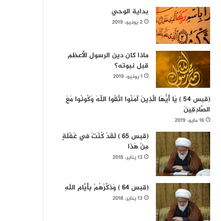
بداية الوحي
2 يونيو، 2019
ماذا كان دين الرسول الأعظم
قبل نبوته؟
1 يونيو، 2019
(قبس 54 ) يَا أَيُّهَا الَّذِينَ آمَنُوا اتَّقُوا اللَّهَ وَكُونُوا مَعَ
الصَّادِقِينَ
16 مايو، 2019
(قبس 65 ) لَقَدْ كُنْتَ فِي غَفْلَةٍ
مِنْ هَذَا
13 يناير، 2018
(قبس 64 ) وَذَكِّرْهُمْ بِأَيَّامِ اللّهِ
13 يناير، 2018