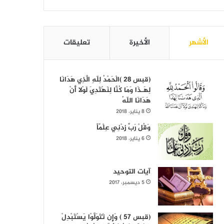
الأشهر
الأخيرة
تعليقات
(قبس 28 )الْحَمْدُ لِلّهِ الَّذِي هَدَانَا
لِهَـذَا وَمَا كُنَّا لِنَهْتَدِيَ لَوْلا أَنْ
هَدَانَا اللّهُ
8 يناير، 2018
وَقُلْ رَبِّ زِدْنِي عِلْمًاً
6 يناير، 2018
آيات التوحيد
5 ديسمبر، 2017
(قبس 57 ) وَإِن تَتَوَلَّوْا يَسْتَبْدِلْ