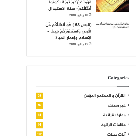
قَوْماً غَيْرَكُمْ ثُمَّ لَا يَكُونُوا
أَمْثَالَكُمْ- سنة الاستبدال
10 يناير، 2018
(قبس 58 ) هُوَ أَنشَأَكُم مِّنَ
الأرض وَاسْتَعْمَرَكُمْ فِيهَا –
الإسلام وإعمار الحياة
13 يناير، 2018
Categories
القرآن و المجتمع المؤمن
52
غير مصنف
16
معارف قرآنية
14
مقامات قرآنية
14
آيات بينات
112