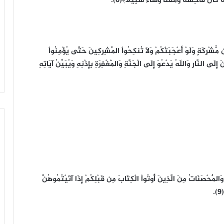
َّهُ كَانَ فَاحِشَةً وَمَقْتاً وَسَاء سَبِيلاً﴾(6).
ن مُّشْرِكَةٍ وَلَوْ أَعْجَبَتْكُمْ وَلاَ تُنكِحُواْ الْمُشِرِكِينَ حَتَّى يُؤْمِنُواْ
ِلَى النَّارِ وَاللّهُ يَدْعُوَ إِلَى الْجَنَّةِ وَالْمَغْفِرَةِ بِإِذْنِهِ وَيُبَيِّنُ آيَاتِهِ
َالْمُحْصَنَاتُ مِنَ الَّذِينَ أُوتُواْ الْكِتَابَ مِن قَبْلِكُمْ إِذَا آتَيْتُمُوهُنَّ
.