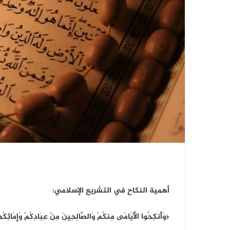
أهمية النكاح في التشريع الإسلامي:
﴿وَأَنكِحُوا الْأَيَامَى مِنكُمْ وَالصَّالِحِينَ مِنْ عِبَادِكُمْ وَإِمَائِكُمْ 