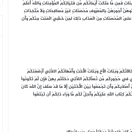
تِ فَمِن مِّا مَلَكَتْ أَيْمَانُكُم مِّن فَتَيَاتِكُمُ الْمُؤْمِنَاتِ وَاللّهُ أَعْلَمُ
وهُنَّ أُجُورَهُنَّ بِالْمَعْرُوفِ مُحْصَنَاتٍ غَيْرَ مُسَافِحَاتٍ وَلاَ مُتَّخِذَاتِ
مَا عَلَى الْمُحْصَنَاتِ مِنَ الْعَذَابِ ذَلِكَ لِمَنْ خَشِيَ الْعَنَتَ مِنْكُمْ وَأَن
خَالاَتُكُمْ وَبَنَاتُ الأَخِ وَبَنَاتُ الأُخْتِ وَأُمَّهَاتُكُمُ اللاَّتِي أَرْضَعْنَكُمْ
َّتِي فِي حُجُورِكُم مِّن نِّسَآئِكُمُ اللاَّتِي دَخَلْتُم بِهِنَّ فَإِن لَّمْ تَكُونُواْ
 أَصْلاَبِكُمْ وَأَن تَجْمَعُواْ بَيْنَ الأُخْتَيْنِ إَلاَّ مَا قَدْ سَلَفَ إِنَّ اللّهَ كَانَ
كُمْ كِتَابَ اللّهِ عَلَيْكُمْ وَأُحِلَّ لَكُم مَّا وَرَاء ذَلِكُمْ أَن تَبْتَغُواْ