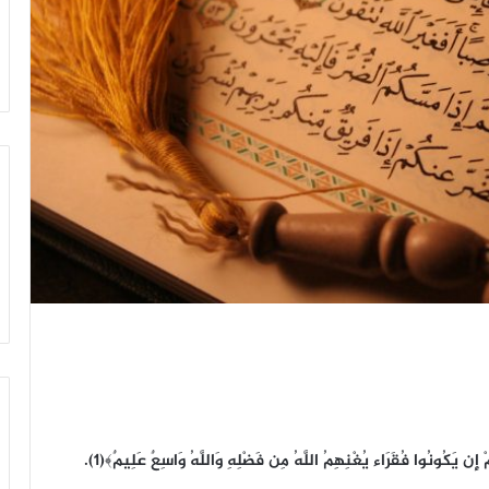
إِن يَكُونُوا فُقَرَاء يُغْنِهِمُ اللَّهُ مِن فَضْلِهِ وَاللَّهُ وَاسِعٌ عَلِيمٌ﴾(1).