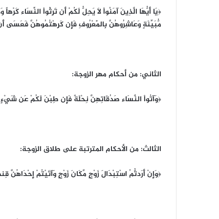
﴿يَا أَيُّهَا الَّذِينَ آمَنُواْ لاَ يَحِلُّ لَكُمْ أَن تَرِثُواْ النِّسَاء كَرْهاً 
مُّبَيِّنَةٍ وَعَاشِرُوهُنَّ بِالْمَعْرُوفِ فَإِن كَرِهْتُمُوهُنَّ فَعَسَى أَن تَ
الثاني: من أحكام مهر الزوجة:
﴿وَآتُواْ النَّسَاء صَدُقَاتِهِنَّ نِحْلَةً فَإِن طِبْنَ لَكُمْ عَن شَيْءٍ مِّنْ
الثالث: من الأحكام المترتبة على طلاق الزوجة:
﴿وَإِنْ أَرَدتُّمُ اسْتِبْدَالَ زَوْجٍ مَّكَانَ زَوْجٍ وَآتَيْتُمْ إِحْدَاهُنَّ قِنطَار