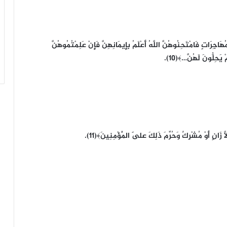
جِرَاتٍ فَامْتَحِنُوهُنَّ اللَّهُ أَعْلَمُ بِإِيمَانِهِنَّ فَإِنْ عَلِمْتُمُوهُنَّ
 يَحِلُّونَ لَهُنَّ…﴾(10).
اَّ زَانٍ أَوْ مُشْرِكٌ وَحُرِّمَ ذَلِكَ عَلَى الْمُؤْمِنِينَ﴾(11).