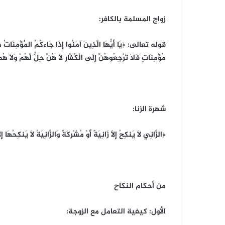
زواج المسلمة بالكافر:
قوله تعالى: ﴿يَا أَيُّهَا الَّذِينَ آمَنُوا إِذَا جَاءكُمُ الْمُؤْمِنَاتُ مُهَا
مُؤْمِنَاتٍ فَلاَ تَرْجِعُوهُنَّ إِلَى الْكُفَّارِ لاَ هُنَّ حِلٌّ لَّهُمْ وَلاَ هُمْ
شهرة الزنا:
﴿الزَّانِي لاَ يَنكِحُ إلاّ زَانِيَةً أَوْ مُشْرِكَةً وَالزَّانِيَةُ لاَ يَنكِحُهَا إل
من أحكام النكاح
الأول: كيفية التعامل مع الزوجة: