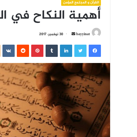
القرآن و المجتمع المؤمن
أهمية النكاح في ال
أرسل
bayyinat
30 نوفمبر، 2017
بريدا
فيسبوك
تويتر
لينكدإن
بينتيريست
إلكترونيا