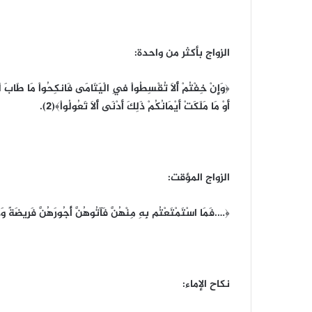
الزواج بأكثر من واحدة:
﴿وَإِنْ خِفْتُمْ أَلاَّ تُقْسِطُواْ فِي الْيَتَامَى فَانكِحُواْ مَا طَابَ لَكُم
أَوْ مَا مَلَكَتْ أَيْمَانُكُمْ ذَلِكَ أَدْنَى أَلاَّ تَعُولُواْ﴾(2).
الزواج المؤقت:
﴿….فَمَا اسْتَمْتَعْتُم بِهِ مِنْهُنَّ فَآتُوهُنَّ أُجُورَهُنَّ فَرِيضَةً وَلا
نكاح الإماء: