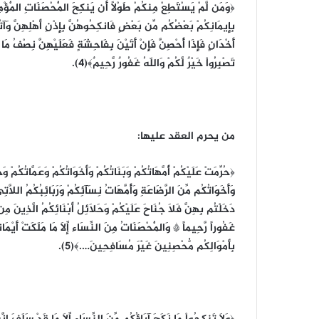
﴿وَمَن لَّمْ يَسْتَطِعْ مِنكُمْ طَوْلاً أَن يَنكِحَ الْمُحْصَنَاتِ الْمُؤْمِنَا
بِإِيمَانِكُمْ بَعْضُكُم مِّن بَعْضٍ فَانكِحُوهُنَّ بِإِذْنِ أَهْلِهِنَّ وَآتُ
أَخْدَانٍ فَإِذَا أُحْصِنَّ فَإِنْ أَتَيْنَ بِفَاحِشَةٍ فَعَلَيْهِنَّ نِصْفُ 
تَصْبِرُواْ خَيْرٌ لَّكُمْ وَاللّهُ غَفُورٌ رَّحِيمٌ﴾(4).
من يحرم العقد عليها:
﴿حُرِّمَتْ عَلَيْكُمْ أُمَّهَاتُكُمْ وَبَنَاتُكُمْ وَأَخَوَاتُكُمْ وَعَمَّاتُكُمْ وَ
وَأَخَوَاتُكُم مِّنَ الرَّضَاعَةِ وَأُمَّهَاتُ نِسَآئِكُمْ وَرَبَائِبُكُمُ اللا
دَخَلْتُم بِهِنَّ فَلاَ جُنَاحَ عَلَيْكُمْ وَحَلاَئِلُ أَبْنَائِكُمُ الَّذِينَ مِنْ
غَفُوراً رَّحِيماً * وَالْمُحْصَنَاتُ مِنَ النِّسَاء إِلاَّ مَا مَلَكَتْ أَيْمَانُ
بِأَمْوَالِكُم مُّحْصِنِينَ غَيْرَ مُسَافِحِينَ….﴾(5).