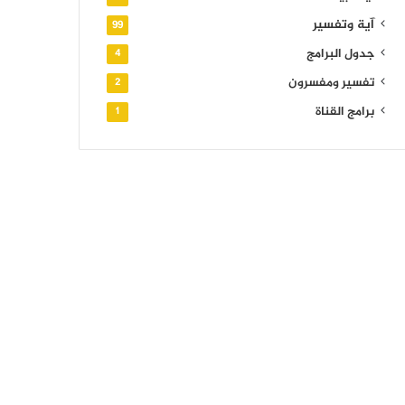
آية وتفسير
99
جدول البرامج
4
تفسير ومفسرون
2
برامج القناة
1