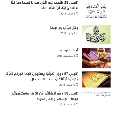
(قبس 28 )الْحَمْدُ لِلّهِ الَّذِي هَدَانَا لِهَـذَا وَمَا كُنَّا
لِنَهْتَدِيَ لَوْلا أَنْ هَدَانَا اللّهُ
8 يناير، 2018
وَقُلْ رَبِّ زِدْنِي عِلْمًاً
6 يناير، 2018
آيات التوحيد
5 ديسمبر، 2017
(قبس 57 ) وَإِن تَتَوَلَّوْا يَسْتَبْدِلْ قَوْماً غَيْرَكُمْ ثُمَّ لَا
يَكُونُوا أَمْثَالَكُمْ- سنة الاستبدال
10 يناير، 2018
(قبس 58 ) هُوَ أَنشَأَكُم مِّنَ الأرض وَاسْتَعْمَرَكُمْ
فِيهَا – الإسلام وإعمار الحياة
13 يناير، 2018