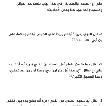
علي (ع) نفسه، والصحابة- في هذا الباب بلغت حد التواتر،
وكنموذج لها نورد هنا بعض الأحاديث:
1- قال النبي (ص): “أولكم وروداً على الحوض أولكم إسلاماً، علي
)
8
(
بن أبي طالب (ع)”.
2- نقل جماعة من علماء أهل السنة عن النبي (ص) أنه أخذ بيد
علي (ع) وقال: “إن هذا أول من آمن بي، وهذا أول من يصافحني،
)
9
(
وهذا الصديق الأكبر”.
3- نقل أبو سعيد الخدري عن النبي (ص) أنه وضع يده بين كتفي