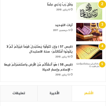
وَقُلْ رَبِّ زِدْنِي عِلْمًاً
6 يناير، 2018
آيات التوحيد
5 ديسمبر، 2017
(قبس 57 ) وَإِن تَتَوَلَّوْا يَسْتَبْدِلْ قَوْماً غَيْرَكُمْ ثُمَّ لَا
يَكُونُوا أَمْثَالَكُمْ- سنة الاستبدال
10 يناير، 2018
(قبس 58 ) هُوَ أَنشَأَكُم مِّنَ الأرض وَاسْتَعْمَرَكُمْ فِيهَا
– الإسلام وإعمار الحياة
13 يناير، 2018
الأشهر
الأخيرة
تعليقات