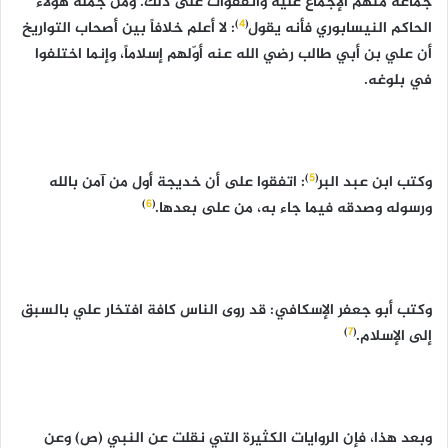
جماعة منهم الإجماع عليه واتفقوات على ذلك. ومن جملة هؤلاء
)
4
(
الحاكم النيسابوري فأنه يقول
: لا أعلم خلافاً بين أصحاب التواريخ
أن علي بن أبي طالب رضي الله عنه أوّلهم إسلاماً، وإنما اختلفوا
في بلوغه.
)
5
(
وكتب ابن عبد البر
: اتفقوا على أن خديجة أول من آمن بالله
)
6
(
ورسوله وصدقه فيما جاء به، من على بعدها.
وكتب أبو جعفر الإسكافي: قد روى الناس كافة افتخار علي بالسبق
)
7
(
إلى الإسلام.
وبعد هذا، فإن الروايات الكثيرة التي نقلت عن النبي (ص) وعن