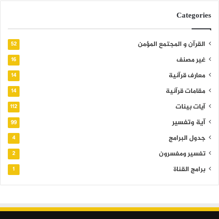
Categories
القرآن و المجتمع المؤمن
52
غير مصنف
16
معارف قرآنية
14
مقامات قرآنية
14
آيات بينات
112
آية وتفسير
99
جدول البرامج
4
تفسير ومفسرون
2
برامج القناة
1