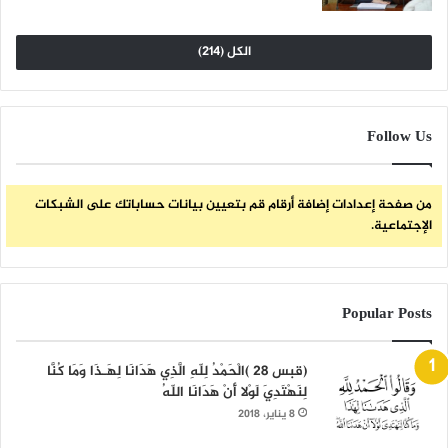
الكل (214)
Follow Us
من صفحة إعدادات إضافة أرقام قم بتعيين بيانات حساباتك على الشبكات
الإجتماعية.
Popular Posts
(قبس 28 )الْحَمْدُ لِلّهِ الَّذِي هَدَانَا لِهَـذَا وَمَا كُنَّا
لِنَهْتَدِيَ لَوْلا أَنْ هَدَانَا اللّهُ
8 يناير، 2018