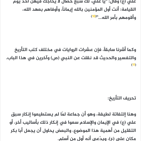
علي (ع) وقال: “يا علي، لك سبع خصال لا يحاجك فيهن أحد يوم
القيامة: أنت أول المؤمنين بالله إيماناً، وأوفاهم بعهد الله،
)
10
(
وأقومهم بأمر الله…”
وكما أشرنا سابقاً، فإن عشرات الروايات في مختلف كتب التأريخ
والتفسير والحديث قد نقلت عن النبي (ص) وآخرين في هذا الباب.
)
11
(
تحريف التأريخ:
وهنا إلتفاتة لطيفة، وهو أن جماعة لمّا لم يستطيعوا إنكار سبق
علي (ع) في الإيمان والإسلام سعوا في إنكار ذلك بأساليب أخر، أو
التقليل من أهمية هذا الموضوع، والبعض يحاول أن يجعل أبا بكر
مكان علي (ع)، ويدّعي أنه أول من أسلم.