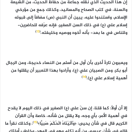
إن هذا الحديث الذي نقله جماعة من حفاظ الحديث، من الشيعة
والسنة، في كتب الصحاح والمسانيد، وكذلك جمع من مؤرخي
الإسلام، واستندوا عليه، يبين أن النبي (ص) مضافاً إلى قبوله
إسلام علي (ع) في ذلك السن الصغير، فإنه عرّفه للحاضرين-
)
13
(
وللناس في ما بعد- بأنه أخوه ووصيه وخليفته.
ويعبرون تارةً أخرى بأن أول من أسلم من النساء خديجة، ومن الرجال
أبو بكر، ومن الصبيان علي (ع)، وأرادوا بهذا التعبير أن يقللوا من
)
14
(
أهمية إسلام علي (ع).
إلا أن أولاً: كما قلنا، إن سنّ علي (ع) الصغير في ذلك اليوم لا يقدح
في أهمية الأمر، بأي وجه، ولا يقلل من شأنه، خاصة وأن القرآن
)
15
(
الكريم قال في شأن يحيى: ﴿وَآتَيْنَاهُ الْحُكْمَ صَبِيًّا﴾
، وكذلك نقرأ ما
قاله في شأن عيسى من أنه تكلم وهو في المهد، وخاطب أولئك