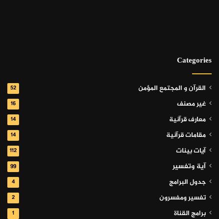
Categories
القرآن و المجتمع المؤمن
52
غير مصنف
16
معارف قرآنية
14
مقامات قرآنية
14
آيات بينات
112
آية وتفسير
99
جدول البرامج
4
تفسير ومفسرون
2
برامج القناة
1