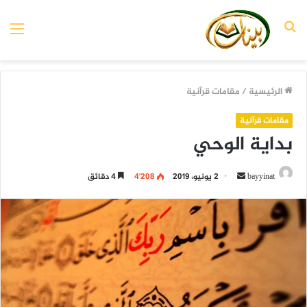
بحث
الق
عن
الرئيسية
/
مقامات قرآنية
مقامات قرآنية
بداية الوحي
أرسل
bayyinat
2 يونيو، 2019
4٬208
4 دقائق
بريدا
إلكترونيا