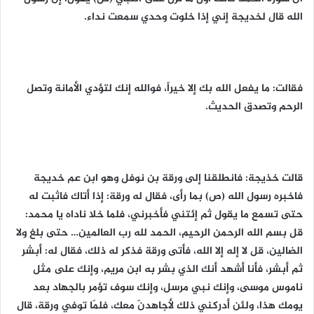
الله قال لخديجة إني إذا خلوت وحدي سمعت نداء.
فقالت: ما يفعل الله بك إلا خيراً، فوالله إنك لتؤدي الأمانة وتصل
الرحم وتصدق الحديث.
قالت خذيجة: فانطلقنا إلى ورقة بن نوفل وهو ابن عم خديجة
فاخبره رسول الله (ص) بما رأى، فقال له ورقة: إذا أتاك فاثبت له
حتى تسمع ما يقول ثم إئتني فأخبرني، فلما خلا ناداه يا محمد:
قل بسم الله الرحمن الرحيم، الحمد لله رب العالمين… حتى بلغ ولا
الضالين، قل لا إله إلا الله، فأتى ورقة فذكر له ذلك، فقال له: أبشر
ثم أبشر، فأنا أشهد أنك الذي بشر به ابن مريم، وإنك على مثل
ناموس موسى، وإنك نبي مرسل، وإنك سوف تؤمر بالجهاد بعد
يومك هذا، ولئن أدركني ذلك لأجاهدنّ معك، فلمّا توفي ورقة، قال