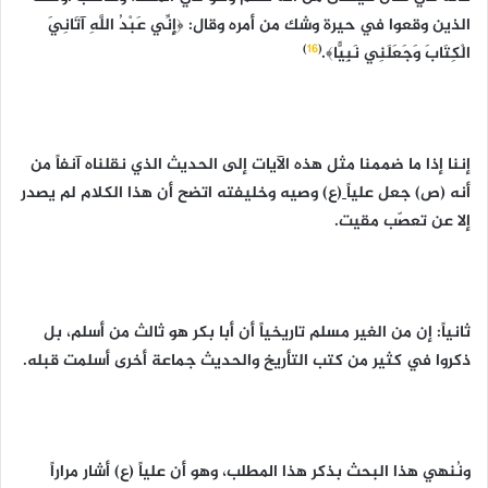
الذين وقعوا في حيرة وشك من أمره وقال: ﴿إِنِّي عَبْدُ اللَّهِ آتَانِيَ
)
16
(
الْكِتَابَ وَجَعَلَنِي نَبِيًّا﴾.
إننا إذا ما ضممنا مثل هذه الآيات إلى الحديث الذي نقلناه آنفاً من
أنه (ص) جعل عليا
ً
(ع) وصيه وخليفته اتضح أن هذا الكلام لم يصدر
إلا عن تعصّب مقيت.
ثانياً: إن من الغير مسلم تاريخياً أن أبا بكر هو ثالث من أسلم، بل
ذكروا في كثير من كتب التأريخ والحديث جماعة أخرى أسلمت قبله.
ونُنهي هذا البحث بذكر هذا المطلب، وهو أن علياً (ع) أشار مراراً