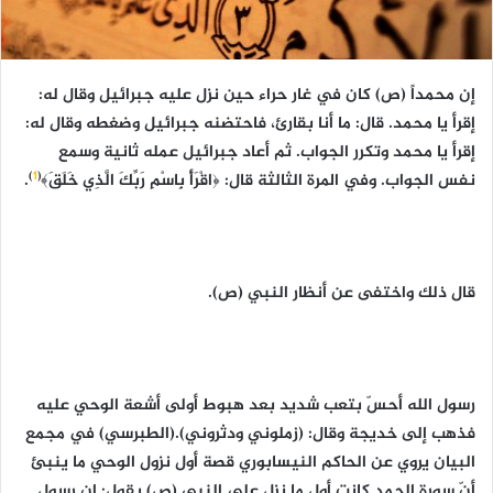
إن محمداً (ص) كان في غار حراء حين نزل عليه جبرائيل وقال له:
إقرأ يا محمد. قال: ما أنا بقارئ، فاحتضنه جبرائيل وضغطه وقال له:
إقرأ يا محمد وتكرر الجواب. ثم أعاد جبرائيل عمله ثانية وسمع
)
1
(
نفس الجواب. وفي المرة الثالثة قال: ﴿اقْرَأْ بِاسْمِ رَبِّكَ الَّذِي خَلَقَ﴾
.
قال ذلك واختفى عن أنظار النبي (ص).
رسول الله أحسّ بتعب شديد بعد هبوط أولى أشعة الوحي عليه
فذهب إلى خديجة وقال: (زملوني ودثروني).(الطبرسي) في مجمع
البيان يروي عن الحاكم النيسابوري قصة أول نزول الوحي ما ينبئ
أنّ سورة الحمد كانت أول ما نزل على النبي (ص) يقول: إن رسول