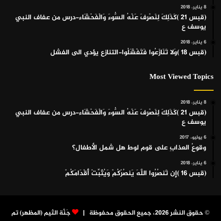
8 يناير، 2018
(قبس 21 )كَذَلِكَ لِنَصْرِفَ عَنْهُ السُّوءَ وَالْفَحْشَاء-درس من عفاف النبي
يوسف ع
6 يناير، 2018
(قبس 18 )وَلا تَنَازَعُوا فَتَفْشَلُوا-التنازع يؤدي الى الفشل
Most Viewed Topics
8 يناير، 2018
(قبس 21 )كَذَلِكَ لِنَصْرِفَ عَنْهُ السُّوءَ وَالْفَحْشَاء-درس من عفاف النبي
يوسف ع
6 يوليو، 2017
وقوعُ العذابِ على قوم لوط هل شمل الأطفال؟
6 يناير، 2018
(قبس 16 )إِن تَنصُرُوا اللَّهَ يَنصُرْكُمْ وَيُثَبِّتْ أَقْدَامَكُمْ
© حقوق النشر 2026، جميع الحقوق محفوظة |
جَنَّة الثيم (المظهر) تم