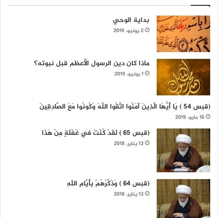
بداية الوحي
2 يونيو، 2019
ماذا كان دين الرسول الأعظم قبل نبوته؟
1 يونيو، 2019
(قبس 54 ) يَا أَيُّهَا الَّذِينَ آمَنُوا اتَّقُوا اللَّهَ وَكُونُوا مَعَ الصَّادِقِينَ
16 مايو، 2019
(قبس 65 ) لَقَدْ كُنْتَ فِي غَفْلَةٍ مِنْ هَذَا
13 يناير، 2018
(قبس 64 ) وَذَكِّرْهُمْ بِأَيَّامِ اللّهِ
13 يناير، 2018