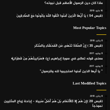
ماذا كان دين الرسول الأعظم قبل نبوته؟
16 مايو، 2019
(قبس 54 ) يَا أَيُّهَا الَّذِينَ آمَنُوا اتَّقُوا اللَّهَ وَكُونُوا مَعَ الصَّادِقِينَ
Most Popular Topics
8 يناير، 2018
(قبس 35 ) إِنَّ الصَّلَاةَ تَنْهَى عَنِ الْفَحْشَاءِ وَالْمُنْكَر
8 يوليو، 2017
معنى قوله تعالى في سورة إبراهيم (ع): ﴿سَرَابِيلُهُمْ مِنْ قَطِرَانٍ﴾
8 يوليو، 2017
” يا أيها الذين آمنوا استجيبوا لله وللرسول”
Last Modified Topics
8 يناير، 2018
(قبس 20 )إِنْ هُمْ إِلا كَالأَنْعَامِ بَلْ هُمْ أَضَلُّ سَبِيلا – إباحة زواج المثليين
نموذجاً