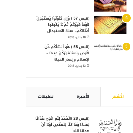
(قبس 57 ) وَإِن تَتَوَلَّوْا يَسْتَبْدِلْ
قَوْماً غَيْرَكُمْ ثُمَّ لَا يَكُونُوا
أَمْثَالَكُمْ- سنة الاستبدال
10 يناير، 2018
(قبس 58 ) هُوَ أَنشَأَكُم مِّنَ
الأرض وَاسْتَعْمَرَكُمْ فِيهَا –
الإسلام وإعمار الحياة
13 يناير، 2018
الأشهر
الأخيرة
تعليقات
(قبس 28 )الْحَمْدُ لِلّهِ الَّذِي هَدَانَا
لِهَـذَا وَمَا كُنَّا لِنَهْتَدِيَ لَوْلا أَنْ
هَدَانَا اللّهُ