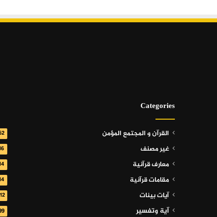
Categories
القرآن و المجتمع المؤمن
52
غير مصنف
16
معارف قرآنية
14
مقامات قرآنية
14
آيات بينات
112
آية وتفسير
99