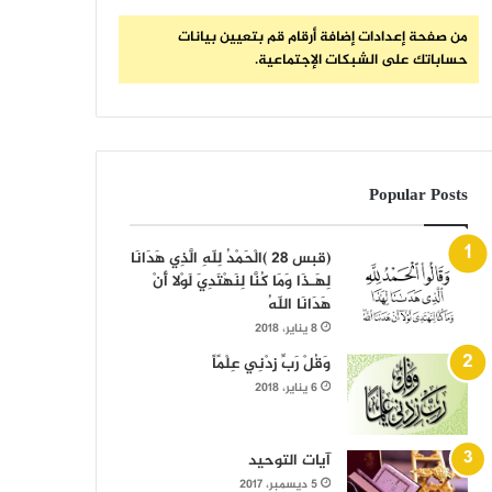
من صفحة إعدادات إضافة أرقام قم بتعيين بيانات
حساباتك على الشبكات الإجتماعية.
Popular Posts
(قبس 28 )الْحَمْدُ لِلّهِ الَّذِي هَدَانَا
لِهَـذَا وَمَا كُنَّا لِنَهْتَدِيَ لَوْلا أَنْ
هَدَانَا اللّهُ
8 يناير، 2018
وَقُلْ رَبِّ زِدْنِي عِلْمًاً
6 يناير، 2018
آيات التوحيد
5 ديسمبر، 2017