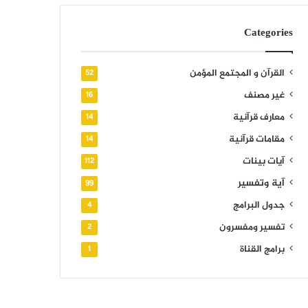
Categories
القرآن و المجتمع المؤمن
52
غير مصنف
16
معارف قرآنية
14
مقامات قرآنية
14
آيات بينات
112
آية وتفسير
99
جدول البرامج
4
تفسير ومفسرون
2
برامج القناة
1