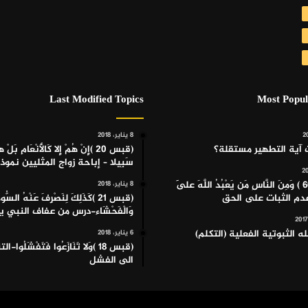
Last Modified Topics
Most Popul
8 يناير، 2018
 آية التطهير مستقلة؟
(قبس 20 )إِنْ هُمْ إِلا كَالأَنْعَامِ بَلْ 
سَبِيلا – إباحة زواج المثليين نموذج
(قبس 60 ) وَمِنَ النَّاسِ مَن يَعْبُدُ اللَّهَ عَلَى
8 يناير، 2018
 عدم الثبات على الحق
(قبس 21 )كَذَلِكَ لِنَصْرِفَ عَنْهُ السُّوء
وَالْفَحْشَاء-درس من عفاف النبي
ه الثبوتية الفعلية (التكلم)
6 يناير، 2018
(قبس 18 )وَلا تَنَازَعُوا فَتَفْشَلُوا
الى الفشل