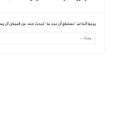
يبدوا أننا لم ’ نستطع أن نجد ما ’ تبحث عنه. من الممكن أن ي