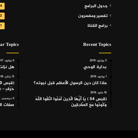
جدول البرامج
4
تفسير ومفسرون
2
برامج القناة
1
ar Topics
Recent Topics
2 يونيو، 2019
6 يوليو، 2017
بداية الوحي
هل نزلت
1 يونيو، 2019
13 يناير، 2018
ماذا كان دين الرسول الأعظم قبل نبوته؟
حَرْفٍ –
16 مايو، 2019
(قبس 54 ) يَا أَيُّهَا الَّذِينَ آمَنُوا اتَّقُوا اللَّهَ
5 ديسمبر، 2017
وَكُونُوا مَعَ الصَّادِقِينَ
صفات الل