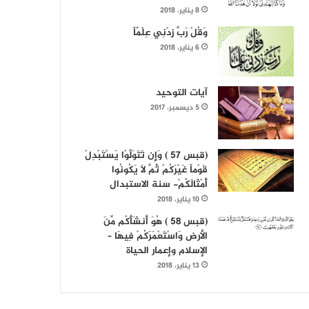
8 يناير، 2018
وَقُلْ رَبِّ زِدْنِي عِلْمًاً
6 يناير، 2018
آيات التوحيد
5 ديسمبر، 2017
(قبس 57 ) وَإِن تَتَوَلَّوْا يَسْتَبْدِلْ
قَوْماً غَيْرَكُمْ ثُمَّ لَا يَكُونُوا
أَمْثَالَكُمْ- سنة الاستبدال
10 يناير، 2018
(قبس 58 ) هُوَ أَنشَأَكُم مِّنَ
الأرض وَاسْتَعْمَرَكُمْ فِيهَا –
الإسلام وإعمار الحياة
13 يناير، 2018