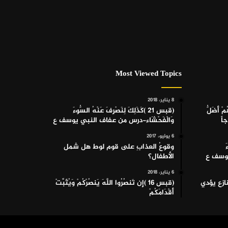
Most Viewed Topics
8 يناير، 2018
هُمْ أَضَلُّ
(قبس 21 )كَذَلِكَ لِنَصْرِفَ عَنْهُ السُّوءَ
اً
وَالْفَحْشَاء-درس من عفاف النبي يوسف ع
6 يوليو، 2017
َ
وقوعُ العذابِ على قوم لوط هل شمل
 يوسف ع
الأطفال؟
6 يناير، 2018
-التنازع يؤدي
(قبس 16 )إِن تَنصُرُوا اللَّهَ يَنصُرْكُمْ وَيُثَبِّتْ
أَقْدَامَكُمْ