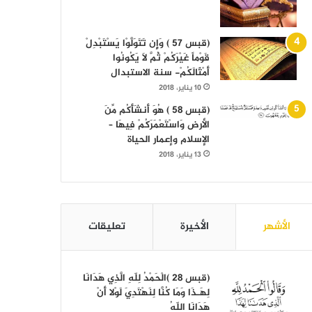
(قبس 57 ) وَإِن تَتَوَلَّوْا يَسْتَبْدِلْ
قَوْماً غَيْرَكُمْ ثُمَّ لَا يَكُونُوا
أَمْثَالَكُمْ- سنة الاستبدال
10 يناير، 2018
(قبس 58 ) هُوَ أَنشَأَكُم مِّنَ
الأرض وَاسْتَعْمَرَكُمْ فِيهَا –
الإسلام وإعمار الحياة
13 يناير، 2018
الأشهر
الأخيرة
تعليقات
(قبس 28 )الْحَمْدُ لِلّهِ الَّذِي هَدَانَا
لِهَـذَا وَمَا كُنَّا لِنَهْتَدِيَ لَوْلا أَنْ
هَدَانَا اللّهُ