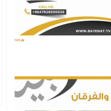
1٬413