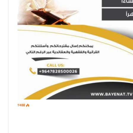
1٬488