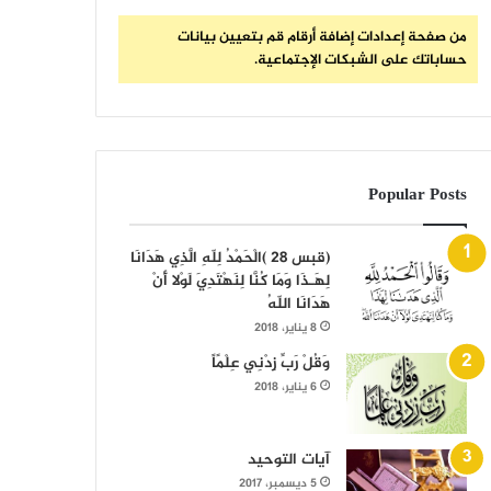
من صفحة إعدادات إضافة أرقام قم بتعيين بيانات
حساباتك على الشبكات الإجتماعية.
Popular Posts
(قبس 28 )الْحَمْدُ لِلّهِ الَّذِي هَدَانَا
لِهَـذَا وَمَا كُنَّا لِنَهْتَدِيَ لَوْلا أَنْ
هَدَانَا اللّهُ
8 يناير، 2018
وَقُلْ رَبِّ زِدْنِي عِلْمًاً
6 يناير، 2018
آيات التوحيد
5 ديسمبر، 2017