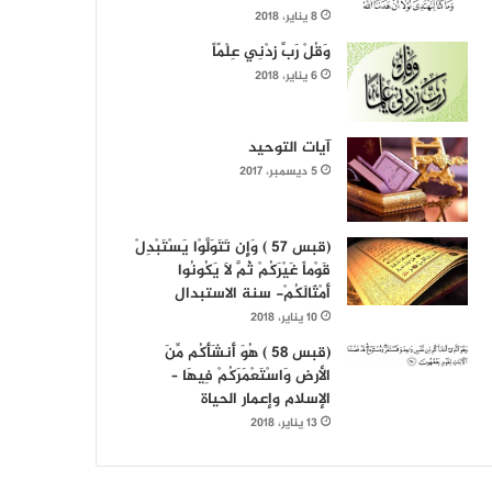
8 يناير، 2018
وَقُلْ رَبِّ زِدْنِي عِلْمًاً
6 يناير، 2018
آيات التوحيد
5 ديسمبر، 2017
(قبس 57 ) وَإِن تَتَوَلَّوْا يَسْتَبْدِلْ
قَوْماً غَيْرَكُمْ ثُمَّ لَا يَكُونُوا
أَمْثَالَكُمْ- سنة الاستبدال
10 يناير، 2018
(قبس 58 ) هُوَ أَنشَأَكُم مِّنَ
الأرض وَاسْتَعْمَرَكُمْ فِيهَا –
الإسلام وإعمار الحياة
13 يناير، 2018