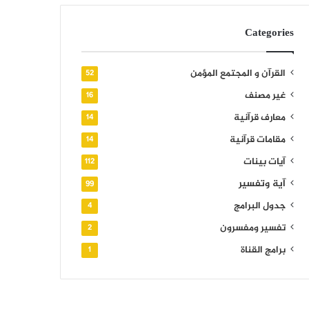
Categories
القرآن و المجتمع المؤمن
52
غير مصنف
16
معارف قرآنية
14
مقامات قرآنية
14
آيات بينات
112
آية وتفسير
99
جدول البرامج
4
تفسير ومفسرون
2
برامج القناة
1