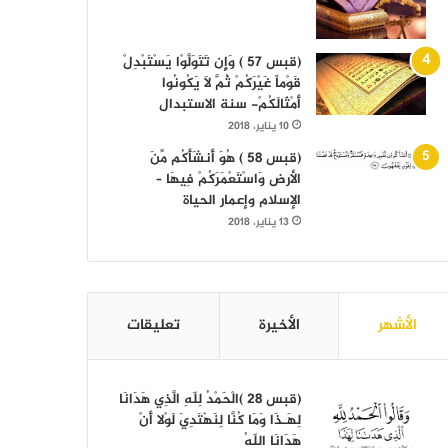
(قبس 57 ) وَإِن تَتَوَلَّوْا يَسْتَبْدِلْ
قَوْماً غَيْرَكُمْ ثُمَّ لَا يَكُونُوا
أَمْثَالَكُمْ- سنة الاستبدال
10 يناير، 2018
(قبس 58 ) هُوَ أَنشَأَكُم مِّنَ
الأرض وَاسْتَعْمَرَكُمْ فِيهَا –
الإسلام وإعمار الحياة
13 يناير، 2018
الأشهر
الأخيرة
تعليقات
(قبس 28 )الْحَمْدُ لِلّهِ الَّذِي هَدَانَا
لِهَـذَا وَمَا كُنَّا لِنَهْتَدِيَ لَوْلا أَنْ
هَدَانَا اللّهُ