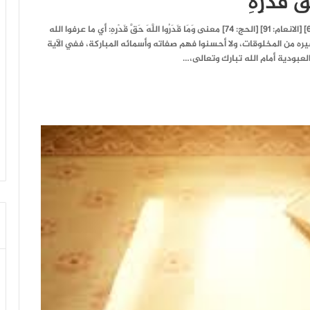
بسم الله الرحمن الرحيم (وَمَا قَدَرُوا اللَّهَ حَقَّ قَدْرِهِ)([1]) [الزمر: 67] [الانعام: 91] [الحج: 74] معنى وَمَا قَدَرُوا اللَّهَ حَقَّ قَدْرِهِ: أي ما عرفوا الله
يره من المخلوقات، ولا أحسنوا فهم صفاته وأسمائه المباركة، ففي الآية
لعبودية أمام الله تبارك وتعالى،…