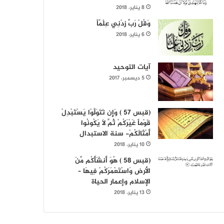
8 يناير، 2018
وَقُلْ رَبِّ زِدْنِي عِلْمًاً
6 يناير، 2018
آيات التوحيد
5 ديسمبر، 2017
(قبس 57 ) وَإِن تَتَوَلَّوْا يَسْتَبْدِلْ
قَوْماً غَيْرَكُمْ ثُمَّ لَا يَكُونُوا
أَمْثَالَكُمْ- سنة الاستبدال
10 يناير، 2018
(قبس 58 ) هُوَ أَنشَأَكُم مِّنَ
الأرض وَاسْتَعْمَرَكُمْ فِيهَا –
الإسلام وإعمار الحياة
13 يناير، 2018