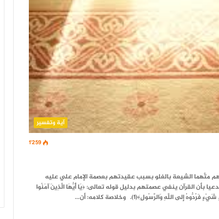
آية وتفسير
1٬259
 متَّهما الشيعة بالغلو بسبب عقيدتهم بعصمة الإمام علي عليه
أن القرآن ينفي عصمتهم بدليل قوله تعالى: ﴿يَا أَيُّهَا الَّذِينَ آمَنُوا
دُّوهُ إلى اللَّهِ وَالرَّسُولِ﴾(1). وخلاصة كلامه: أن…