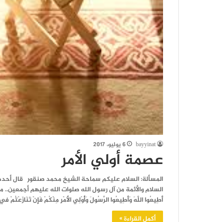
bayyinat
6 يوليو، 2017
عصمة أولي الأمر
المسألة: السلام عليكم سماحة الشيخ محمد صنقور قال أحدهم
السلام والأئمة من آل رسول الله صلوات الله عليهم أجمعين.. مدعيا ب
أَطِيعُوا اللَّهَ وَأَطِيعُوا الرَّسُولَ وَأُوْلِي الأَمْرِ مِنْكُمْ فَإِنْ تَنَازَعْتُمْ فِي شَيْءٍ فَرُ
أكمل القراءة »