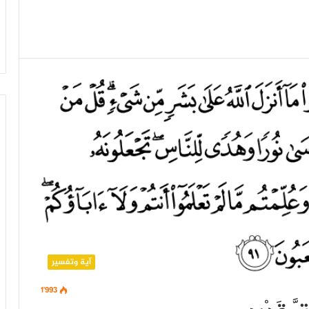
آية وتفسير
1٬993