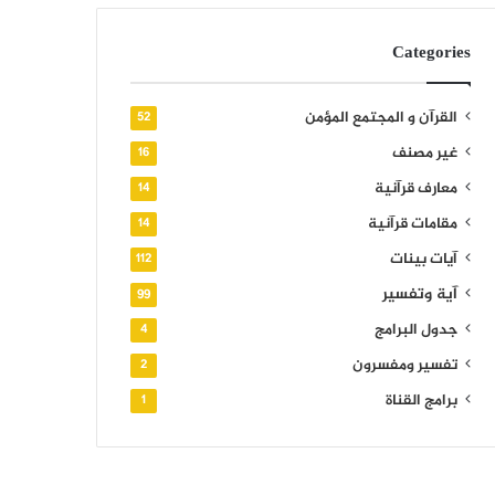
Categories
القرآن و المجتمع المؤمن
52
غير مصنف
16
معارف قرآنية
14
مقامات قرآنية
14
آيات بينات
112
آية وتفسير
99
جدول البرامج
4
تفسير ومفسرون
2
برامج القناة
1