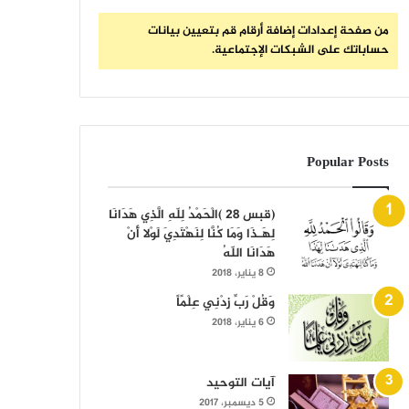
من صفحة إعدادات إضافة أرقام قم بتعيين بيانات
حساباتك على الشبكات الإجتماعية.
Popular Posts
(قبس 28 )الْحَمْدُ لِلّهِ الَّذِي هَدَانَا
لِهَـذَا وَمَا كُنَّا لِنَهْتَدِيَ لَوْلا أَنْ
هَدَانَا اللّهُ
8 يناير، 2018
وَقُلْ رَبِّ زِدْنِي عِلْمًاً
6 يناير، 2018
آيات التوحيد
5 ديسمبر، 2017