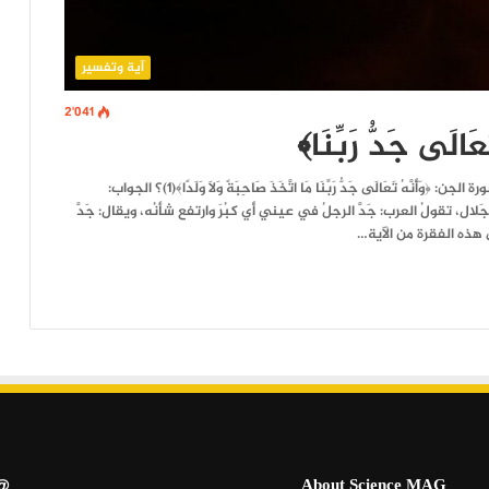
آية وتفسير
2٬041
َى جَدُّ رَبِّنَا﴾
المسألة: ما معنى ﴿وَأَنَّهُ تَعَالَى جَدُّ رَبِّنَا﴾ من قوله تعالى في سورة الجن: ﴿وَأَنَّهُ تَعَالَى جَدُّ رَبِّنَا مَا اتَّخَذَ صَاحِبَةً وَلَا وَلَدًا﴾(1)؟ الجواب:
ال، تقولُ العرب: جَدَّ الرجلُ في عيني أي كبُرَ وارتفع شأنُه، ويقال: جَدَّ
 هذه الفقرة من الآية…
llow Us
About Science MAG