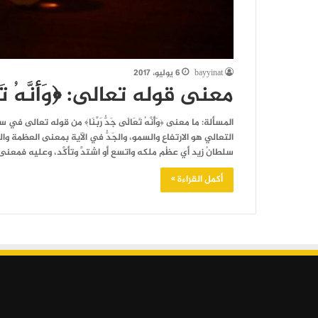
bayyinat
6 يوليو، 2017
معنى قوله تعالى: ﴿وَأَنَّهُ تَعَال
التعالي هو الارتفاع والسمو، والجَدُّ في الآية بمعنى العظمة والجَل
سلطانُ زيد أي عظُم ملكه واتسع أو اشتدَّ وتأكَّد، وعليه فمعنى
أكمل القراءة »