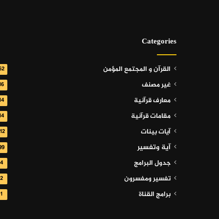
Categories
القرآن و المجتمع المؤمن
52
غير مصنف
16
معارف قرآنية
14
مقامات قرآنية
14
آيات بينات
112
آية وتفسير
99
جدول البرامج
4
تفسير ومفسرون
2
برامج القناة
1