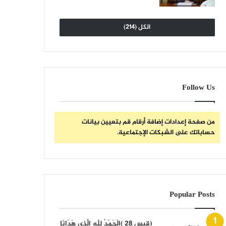
الكل (214)
Follow Us
من صفحة إعدادات إضافة أرقام قم بتعيين بيانات
حساباتك على الشبكات الإجتماعية.
Popular Posts
(قبس 28 )الْحَمْدُ لِلّهِ الَّذِي هَدَانَا