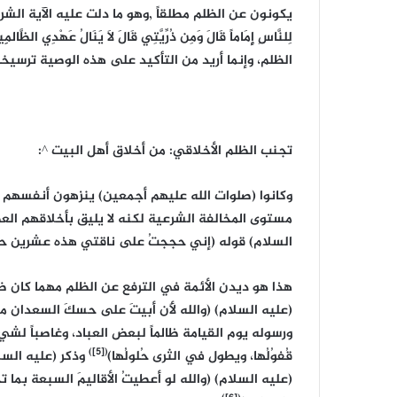
يكونون عن الظلم مطلقاً ,وهو ما دلت عليه الآية الشريفة (وَإِذِ ابْتَ
الظلم، وإنما أريد من التأكيد على هذه الوصية ترسي
تجنب الظلم الأخلاقي: من أخلاق أهل البيت ^:
وكانوا (صلوات الله عليهم أجمعين) ينزهون أنفسهم 
مستوى المخالفة الشرعية لكنه لا يليق بأخلاقهم العظي
السلام) قوله (إني حججتُ على ناقتي هذه عشرين ح
هذا هو ديدن الأئمة في الترفع عن الظلم مهما كان ض
(عليه السلام) (والله لأَن أبيتَ على حسكَ السعدان مسهّد
ورسوله يوم القيامة ظالماً لبعض العباد، وغاصباً لشيء
([5])
قُفوُلُها، ويطول في الثرى حُلولُها)
وذكر (عليه السل
(عليه السلام) (والله لو أعطيتُ الأقاليمَ السبعة بما