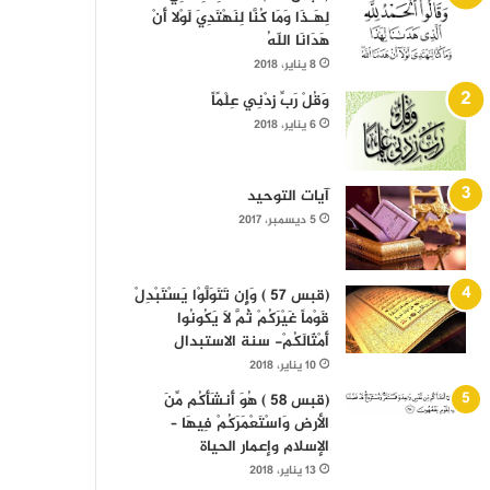
لِهَـذَا وَمَا كُنَّا لِنَهْتَدِيَ لَوْلا أَنْ
هَدَانَا اللّهُ
8 يناير، 2018
وَقُلْ رَبِّ زِدْنِي عِلْمًاً
6 يناير، 2018
آيات التوحيد
5 ديسمبر، 2017
(قبس 57 ) وَإِن تَتَوَلَّوْا يَسْتَبْدِلْ
قَوْماً غَيْرَكُمْ ثُمَّ لَا يَكُونُوا
أَمْثَالَكُمْ- سنة الاستبدال
10 يناير، 2018
(قبس 58 ) هُوَ أَنشَأَكُم مِّنَ
الأرض وَاسْتَعْمَرَكُمْ فِيهَا –
الإسلام وإعمار الحياة
13 يناير، 2018