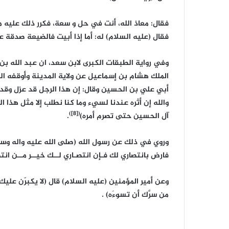
فقال: معاذ الله، أنت في حل و سعة، فكرر ذلك عليه مر
فقال (عليه السلام) له: أما إذا أبيت فالضيعة صدقة عل
وفي رواية الطبقات الكبرى لابن سعد، ان عبد الله بن
الملك هشام بن إسماعيل عن ولاية المدينة وأوقفه ال
أبي علي بن الحسين وقال: إن هذا الرجل قد عزل وقد أ
والله إن أثره عندنا لسيء وما كنا نطلب إلا مثل هذا ا
([8])
آل الحسين حتى تصرم أمره)
.
وروي في ذلك عن رسول الله (صلى الله عليه واله وسلم)
فارض بانتصاري لك فـإن انتصـاري لــك خيــر مــن ان
وعن أمير المؤمنين (عليه السلام) قال (لا يكبرّن 
من سرَّك أن تسوءَه) .