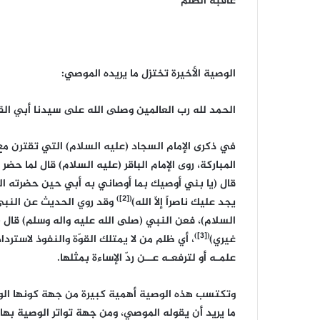
عاقبة الظلم
الوصية الأخيرة تختزل ما يريده الموصي:
الحمد لله رب العالمين وصلى الله على سيدنا أبي ال
في ذكرى الإمام السجاد (عليه السلام) التي تقترن م
المباركة، روى الإمام الباقر (عليه السلام) قال لما ح
قال (يا بني أوصيك بما أوصاني به أبي حين حضرته الوفا
([2])
يجد عليك ناصراً إلاّ الله)
وقد روي الحديث عن النبي 
السلام)، فعن النبي (صلى الله عليه واله وسلم) قال 
([3])
غيري)
، أي ظلم من لا يمتلك القوّة والنفوذ لاسترد
علمـه أو لترفعـه عــن ردّ الإساءة بمثلها.
وتكتسب هذه الوصية أهمية كبيرة من جهة كونها الوص
ما يريد أن يقوله الموصي، ومن جهة تواتر الوصية به