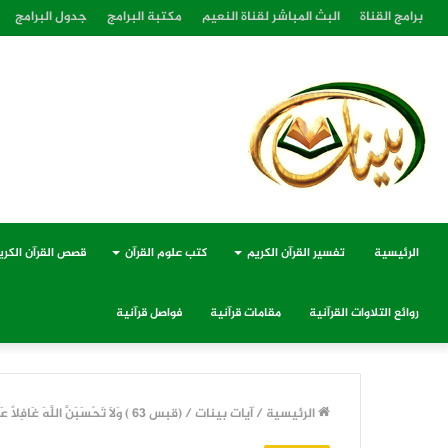
برامج القناة
البث المباشر لقناة النعيم
مكتبة البرامج
جدول البرامج
الرئيسية
تفسير القرآن الكريم
كتب علوم القرآن
قصص القرآن الكري
روائع التلاوات القرآنية
مقامات قرآنية
فواصل قرآنية
الرئيسية
/
آيات بينات
/
(قبس 63 ) وَلَا تَحْسَبَنَّ اللَّهَ غَافِلًا عَمَّا يَعْمَلُ الظَّالِمُونَ – عاقبة الظلم