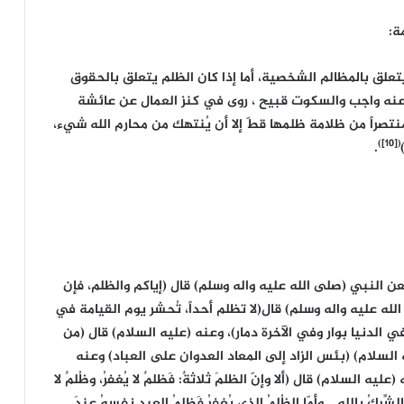
ة:
تعلق بالمظالم الشخصية، أما إذا كان الظلم يتعلق بالحقوق
 عنه واجب والسكوت قبيح ، روى في كنز العمال عن عائشة
نتصراً من ظلامة ظلمها قطّ إلا أن يُنتهك من محارم الله شيء،
([10])
.
عن النبي (صلى الله عليه واله وسلم) قال (إياكم والظلم، فإن
له عليه واله وسلم) قال(لا تظلم أحداً، تُحشر يوم القيامة في
ي الدنيا بوار وفي الآخرة دمار)، وعنه (عليه السلام) قال (من
السلام) (بئس الزاد إلى المعاد العدوان على العباد) وعنه
 السلام) قال (ألا وإنّ الظلمَ ثلاثةٌ: فَظلمٌ لا يُغفرُ، وظُلمٌ لا
 فالشِّركُ بالله… وأمّا الظُلمُ الذي يُغفرُ فَظلمُ العبدِ نفسهُ عندَ