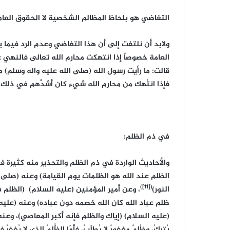
التغاضي هو بلحاظ المظالم الشخصية لا الحقوق العام
ولابد أن نلتفت إلى أن هذا التغاضي وعدم الرد فيما ي
العامة خصوصاً إذا انتهكت محارم الله تعالى فالنهي
قالت: ما رأيت رسول الله (صلى الله عليه واله وسلم) م
فإذا انتُهك من محارم الله شيء كان أشدَّهم في ذلك)
في ذم الظلم:
والأحاديث الواردة في ذم الظلم والتحذير منه كثيرة ف
الظلم عند الله هو الظلمات يوم القيامة) وعنه (صلى ال
([11])
النور)
، وعن أمير المؤمنين (عليه السلام) (الظلم ف
ظلم عباد الله كان الله خصمه دون عباده) وعنه (عليه 
(عليه السلام) (إياك والظلم فإنه أكبر المعاصي)، وعنه (عليه
يُتركُ، وظُلمٌ مغفورٌ لا يُطلَبُ، فأمّا الظُّلمُ الذي لا يُغفرُ