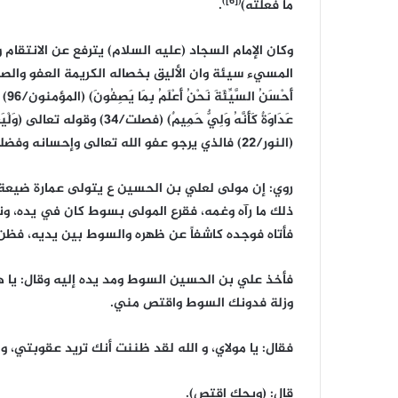
([6])
ما فعلته)
.
وكان الإمام السجاد (عليه السلام) يترفع عن الانتقام 
المسيء سيئة وان الأليق بخصاله الكريمة العفو والصفح وا
أَحْ
عَدَاوَةٌ كَأَنَّهُ وَلِيٌّ حَمِيمٌ) (ف
(النور/22) فالذي يرجو عفو الله تعالى وإحسانه وفضله وكرمه لابد أن يتعامل مع الناس على هذا الأساس.
روي: إن مولى لعلي بن الحسين ع يتولى عمارة ضيعة ل
ذلك ما رآه وغمه، فقرع المولى بسوط كان في يده، و
فأتاه فوجده كاشفاً عن ظهره والسوط بين يديه، فظن 
فأخذ علي بن الحسين السوط ومد يده إليه وقال: يا ه
وزلة فدونك السوط واقتص مني.
فقال: يا مولاي، و الله لقد ظننت أنك تريد عقوبتي،
قال: (ويحك اقتص).