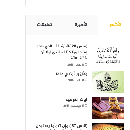
الأشهر
الأخيرة
تعليقات
(قبس 28 )الْحَمْدُ لِلّهِ الَّذِي هَدَانَا
لِهَـذَا وَمَا كُنَّا لِنَهْتَدِيَ لَوْلا أَنْ
هَدَانَا اللّهُ
8 يناير، 2018
وَقُلْ رَبِّ زِدْنِي عِلْمًاً
6 يناير، 2018
آيات التوحيد
5 ديسمبر، 2017
(قبس 57 ) وَإِن تَتَوَلَّوْا يَسْتَبْدِلْ