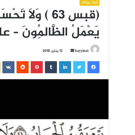
آيات بينات
(قبس 63 ) وَلَا تَحْ
يَعْمَلُ الظَّالِمُونَ –
أرسل
bayyinat
13 يناير، 2018
بريدا
فيسبوك
تويتر
لينكدإن
بينتيريست
إلكترونيا