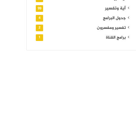
آية وتفسير
99
جدول البرامج
4
تفسير ومفسرون
2
برامج القناة
1