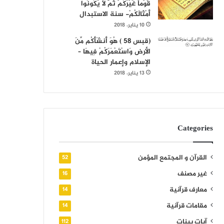
قَوْماً غَيْرَكُمْ ثُمَّ لَا يَكُونُوا
أَمْثَالَكُمْ- سنة الاستبدال
10 يناير، 2018
(قبس 58 ) هُوَ أَنشَأَكُم مِّنَ
الأرض وَاسْتَعْمَرَكُمْ فِيهَا –
الإسلام وإعمار الحياة
13 يناير، 2018
Categories
القرآن و المجتمع المؤمن
52
غير مصنف
16
معارف قرآنية
14
مقامات قرآنية
14
آيات بينات
112