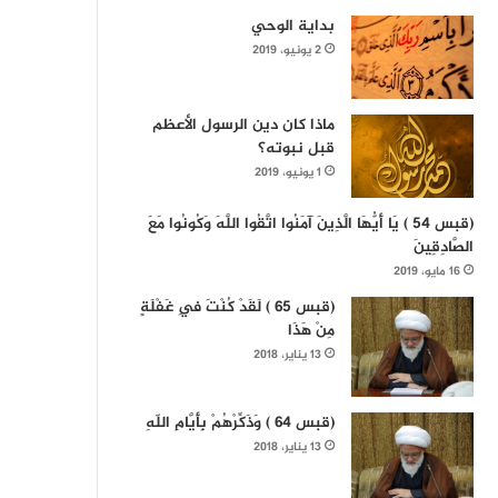
بداية الوحي
2 يونيو، 2019
ماذا كان دين الرسول الأعظم
قبل نبوته؟
1 يونيو، 2019
(قبس 54 ) يَا أَيُّهَا الَّذِينَ آمَنُوا اتَّقُوا اللَّهَ وَكُونُوا مَعَ
الصَّادِقِينَ
16 مايو، 2019
(قبس 65 ) لَقَدْ كُنْتَ فِي غَفْلَةٍ
مِنْ هَذَا
13 يناير، 2018
(قبس 64 ) وَذَكِّرْهُمْ بِأَيَّامِ اللّهِ
13 يناير، 2018