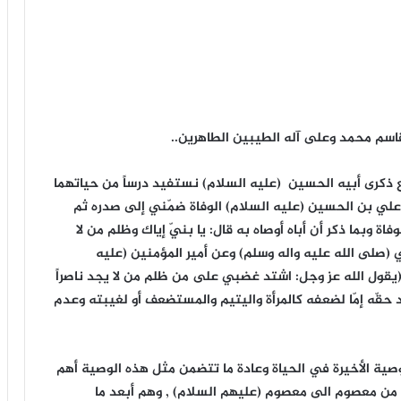
قاسم محمد وعلى آله الطيبين الطاهرين..
ع ذكرى أبيه الحسين (عليه السلام) نستفيد درساً من حياتهما
ضر علي بن الحسين (عليه السلام) الوفاة ضمّني إلى صدره ثم
ة وبما ذكر أن أباه أوصاه به قال: يا بنيّ إياك وظلم من لا
(صلى الله عليه واله وسلم) وعن أمير المؤمنين (عليه
(يقول الله عز وجل: اشتد غضبي على من ظلم من لا يجد ناصراً
اد حقّه إمّا لضعفه كالمرأة واليتيم والمستضعف أو لغيبته وعدم
ية الأخيرة في الحياة وعادة ما تتضمن مثل هذه الوصية أهم
ا من معصوم الى معصوم (عليهم السلام) , وهم أبعد ما