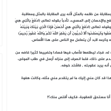
ومقابلة من ظلمه بالمثل لأنه يرى المقابلة بالمثل ومعاقبة
لإحسان إلى المسيء، تأدباً بقوله تعالى (ادْفَعْ بِالَّتِي هِيَ
سَنُ السَّيِّئَةَ نَحْنُ أَعْلَمُ بِمَا يَصِفُونَ) (المؤمنون/96) وقوله تعالى (ادْفَعْ بِالَّتِي هِيَ أَحْسَنُ فَإِذَا الَّذِي بَيْنَكَ وَبَيْنَهُ
صلت/34) وقوله تعالى (وَلْيَعْفُوا وَلْيَصْفَحُوا أَلَا تُحِبُّونَ أَن يَغْفِرَ اللَّهُ لَكُمْ وَاللَّهُ غَفُورٌ رَّحِيمٌ)
ه، فجاء ليطلعها فأصاب فيها فسادا وتضييعا كثيرا غاضه من
ندم على ذلك، فلما انصرف إلى منزله أرسل في طلب المولى،
أنه يريد عقوبته , فاشتد خوفه.
ذا قد كان مني إليك ما لم يتقدم مني مثله، وكانت هفوة
 و أنا مستحق للعقوبة، فكيف أقتص منك؟!