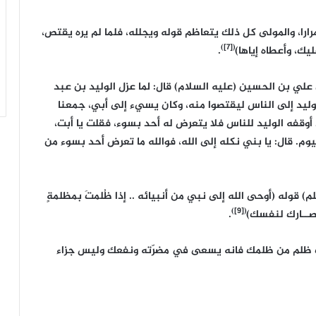
ارا، والمولى كل ذلك يتعاظم قوله ويجلله، فلما لم يره يقتص،
([7])
يك، وأعطاه إياها)
.
 علي بن الحسين (عليه السلام) قال: لما عزل الوليد بن عبد
وليد إلى الناس ليقتصوا منه، وكان يسيء إلى أبي، جمعنا
وقفه الوليد للناس فلا يتعرض له أحد بسوء، فقلت يا أبت،
ليوم. قال: يا بني نكله إلى الله، فوالله ما تعرض أحد بسوء من
 قوله (أوحى الله إلى نبي من أنبيائه .. إذا ظُلمتَ بمظلمةٍ
([9])
تصــارك لنفسك)
.
عليك ظلم من ظلمك فانه يسعى في مضرّته ونفعك وليس جزاء