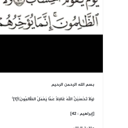
بسم الله الرحمن الرحيم
)
(
(وَلَا تَحْسَبَنَّ اللَّهَ غَافِلًا عَمَّا يَعْمَلُ الظَّالِمُونَ)
[1]
[إبراهيم : 42]