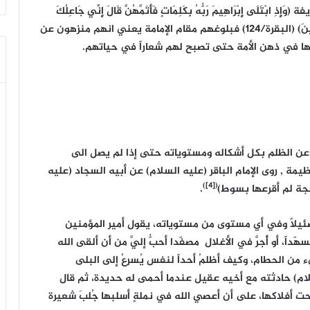
لَى إِبْرَاهِيمَ رَبُّهُ بِكَلِمَاتٍ فَأَتَمَّهُنَّ قَالَ إِنِّي جَاعِلُكَ
لِلنَّاسِ إِمَاماً قَالَ وَمِن ذُرِّيَّتِي قَالَ لاَ يَنَالُ عَهْدِي الظَّالِمِينَ) (البقرة/124) فبلوغهم مقام الإمامة يعني انهم منزهون عن
خها في ذهن الأمة حتى تصبح لهم شعاراً في حياتهم.
عن الظلم بكل أشكاله ومستوياته حتى إذا لم يصل الى
مة , روى الإمام الباقر (عليه السلام) عن أبيه السجاد (عليه
([4])
جة لم أقرعها بسوط)
.
ئيلاً وفي أي مستوى من مستوياته، يقول أمير المؤمنين
اً، أو أُجرَّ في الأغلال مصفّدا أحبُّ إليَّ من أن ألقى الله
 من الحطام، وكيف أظلمُ أحداً لنفس يُسرِعُ إلى البلى
ام) حادثته مع أخيه عقيل عندما أحمى له حديدة، ثم قال
 تحت أفلاكها، على أن أعصي الله في نملةٍ أسلبها جُلبَ شعيرة